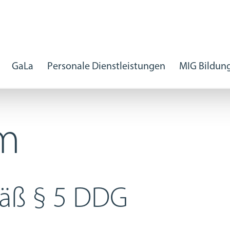
GaLa
Personale Dienstleistungen
MIG Bildun
m
äß § 5 DDG