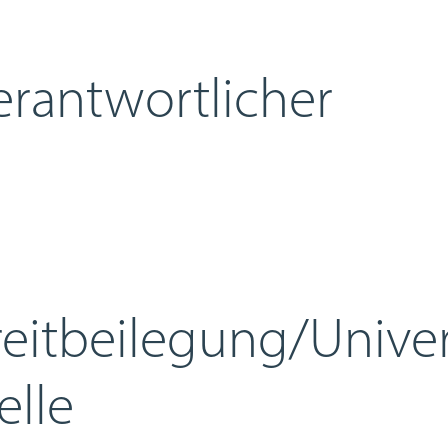
erantwortlicher
reit­beilegung/Univer
elle