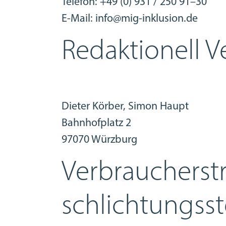
Telefon: +49 (0) 931 / 250 91–30
E-Mail: info@mig-inklusion.de
Redaktionell V
Dieter Körber, Simon Haupt
Bahnhofplatz 2
97070 Würzburg
Verbraucher­st
schlichtungs­st