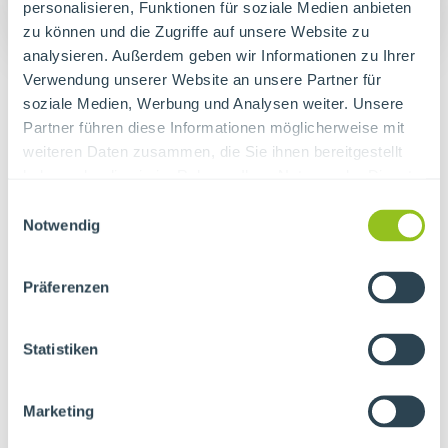
personalisieren, Funktionen für soziale Medien anbieten
zu können und die Zugriffe auf unsere Website zu
Erd- und Saatarbeiten
analysieren. Außerdem geben wir Informationen zu Ihrer
Verwendung unserer Website an unsere Partner für
soziale Medien, Werbung und Analysen weiter. Unsere
Oberboden anliefern und bearbeiten
Partner führen diese Informationen möglicherweise mit
weiteren Daten zusammen, die Sie ihnen bereitgestellt
Ansäen von Rasen- und Wiesenflächen
haben oder die sie im Rahmen Ihrer Nutzung der Dienste
gesammelt haben.
Einwilligungsauswahl
Neu- und Umgestaltung (in
Notwendig
begrenztem Umfang)
Präferenzen
Pflastern von Wegen, Terrassen und
Statistiken
Einfahrten
Trockenmauerbau
Marketing