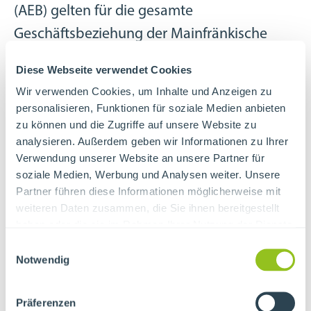
(AEB) gelten für die gesamte
Geschäftsbeziehung der Mainfränkische
Werkstätten Gesellschaft mit beschränkter
Diese Webseite verwendet Cookies
Haftung (Vereinigte Werkstätten für
Wir verwenden Cookies, um Inhalte und Anzeigen zu
Behinderte), sowie ihrer
personalisieren, Funktionen für soziale Medien anbieten
Tochterunternehmen (insbesondere die
zu können und die Zugriffe auf unsere Website zu
analysieren. Außerdem geben wir Informationen zu Ihrer
Lebenshilfe Wohnstätten gGmbH
Verwendung unserer Website an unsere Partner für
Mainfranken, die MIG gemeinnützige Modell
soziale Medien, Werbung und Analysen weiter. Unsere
Partner führen diese Informationen möglicherweise mit
Integrations Gesellschaft, die InCa
weiteren Daten zusammen, die Sie ihnen bereitgestellt
InklusionCatering GmbH, Mainfranken, den
haben oder die sie im Rahmen Ihrer Nutzung der Dienste
IFD Integrationsfachdienst Würzburg sowie
gesammelt haben.
Einwilligungsauswahl
Notwendig
die 'SEM' Service GmbH Mainfranken, mit
unseren Lieferanten.
Präferenzen